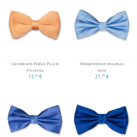
Gestrickte Fliege Peach
Herrenfliege hellblau
Polyester
Seide
13.
€
21.
€
95
95