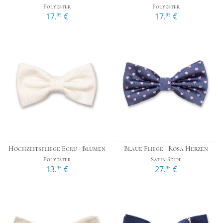
Polyester
Polyester
17.
€
17.
€
95
95
Hochzeitsfliege Ecru - Blumen
Blaue Fliege - Rosa Herzen
Polyester
Satin-Seide
13.
€
27.
€
95
95