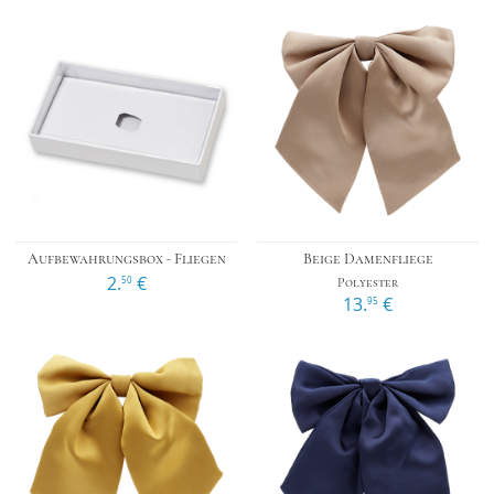
Aufbewahrungsbox - Fliegen
Beige Damenfliege
2.
€
50
Polyester
13.
€
95