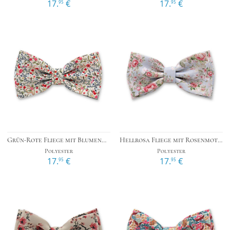
17.
€
17.
€
95
95
Grün-Rote Fliege mit Blumenmuster
Hellrosa Fliege mit Rosenmotiv
Polyester
Polyester
17.
€
17.
€
95
95