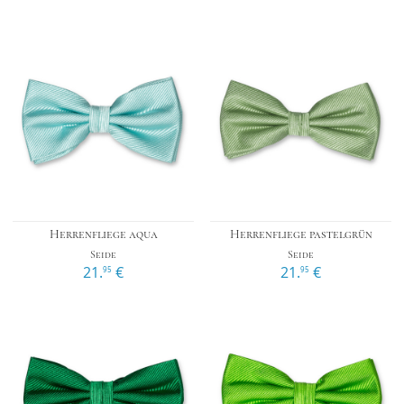
Herrenfliege aqua
Herrenfliege pastelgrün
Seide
Seide
21.
€
21.
€
95
95