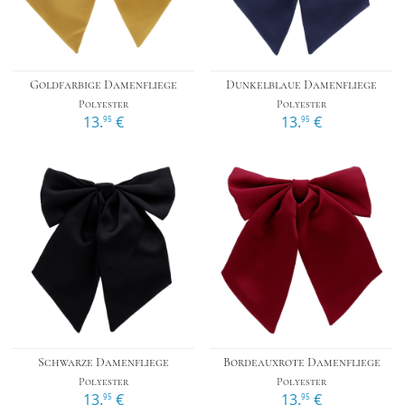
Goldfarbige Damenfliege
Dunkelblaue Damenfliege
Polyester
Polyester
13.
€
13.
€
95
95
Schwarze Damenfliege
Bordeauxrote Damenfliege
Polyester
Polyester
13.
€
13.
€
95
95