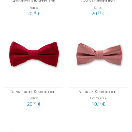
Weinrote Kinderfliege
Gold Kinderfliege
Seide
Seide
20.
€
20.
€
95
95
Dunkelrote Kinderfliege
Altrosa Kinderfliege
Seide
Polyester
20.
€
10.
€
95
95