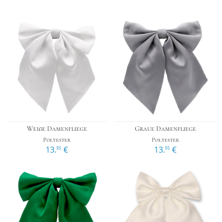
Weiße Damenfliege
Graue Damenfliege
Polyester
Polyester
13.
€
13.
€
95
95