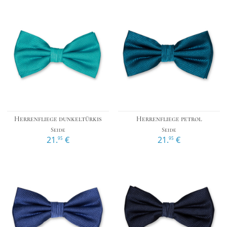
Herrenfliege dunkeltürkis
Herrenfliege petrol
Seide
Seide
21.
€
21.
€
95
95