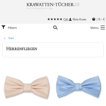
|
0.- €
(54)
Mein Konto
Filtern
Menu
Start
Krawatten
Herrenfliegen
Alle Accessoires
Stoffmasken
Krawatten mit Logo
Krawatte binden
Anleitungen
Kontakt