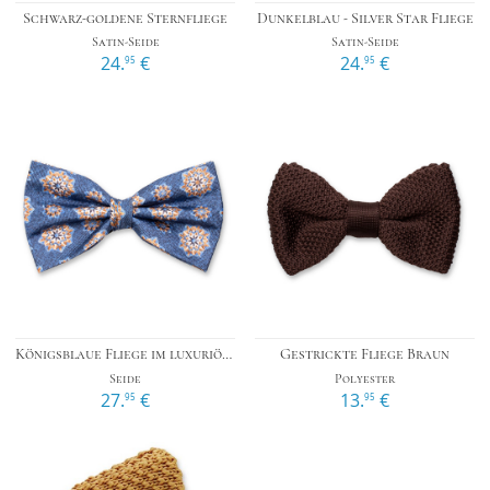
Schwarz-goldene Sternfliege
Dunkelblau - Silver Star Fliege
Satin-Seide
Satin-Seide
24.
€
24.
€
95
95
Königsblaue Fliege im luxuriösen Design
Gestrickte Fliege Braun
Seide
Polyester
27.
€
13.
€
95
95