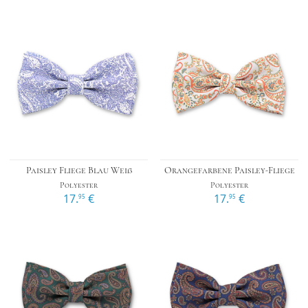
Paisley Fliege Blau Weiß
Orangefarbene Paisley-Fliege
Polyester
Polyester
17.
€
17.
€
95
95