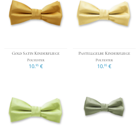
Gold Satin Kinderfliege
Pastellgelbe Kinderfliege
Polyester
Polyester
10.
€
10.
€
95
95