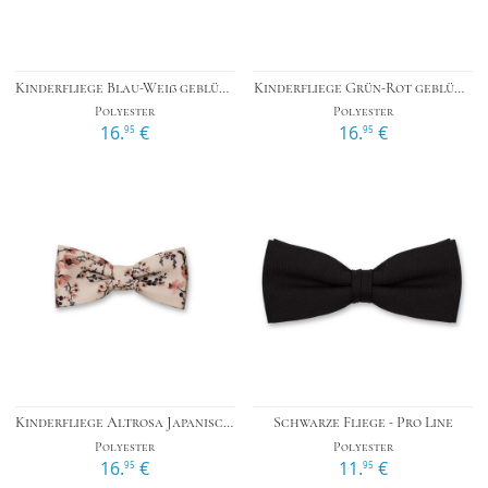
Kinderfliege Blau-Weiß geblümt
Kinderfliege Grün-Rot geblümt
Polyester
Polyester
16.
€
16.
€
95
95
Kinderfliege Altrosa Japanische Blüte
Schwarze Fliege - Pro Line
Polyester
Polyester
16.
€
11.
€
95
95