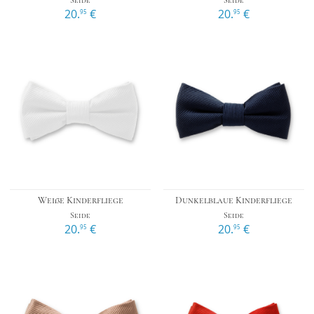
20.
€
20.
€
95
95
Weiße Kinderfliege
Dunkelblaue Kinderfliege
Seide
Seide
20.
€
20.
€
95
95