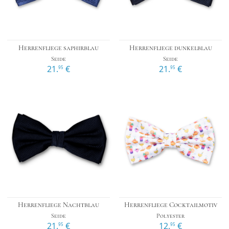
Herrenfliege saphirblau
Herrenfliege dunkelblau
Seide
Seide
21.
€
21.
€
95
95
Herrenfliege Nachtblau
Herrenfliege Cocktailmotiv
Seide
Polyester
21.
€
12.
€
95
95