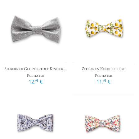
Silberner Glitzerstoff Kinderfliege
Zitronen Kinderfliege
Polyester
Polyester
12.
€
11.
€
95
95