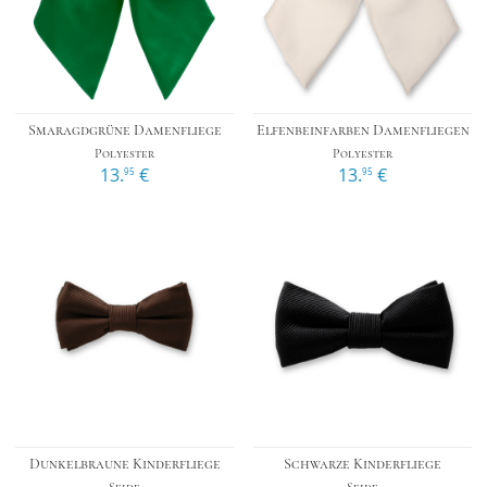
Smaragdgrüne Damenfliege
Elfenbeinfarben Damenfliegen
Polyester
Polyester
13.
€
13.
€
95
95
Dunkelbraune Kinderfliege
Schwarze Kinderfliege
Seide
Seide