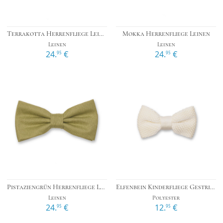
Terrakotta Herrenfliege Leinen
Mokka Herrenfliege Leinen
Leinen
Leinen
24.
€
24.
€
95
95
Pistaziengrün Herrenfliege Leinen
Elfenbein Kinderfliege Gestrickt
Leinen
Polyester
24.
€
12.
€
95
95