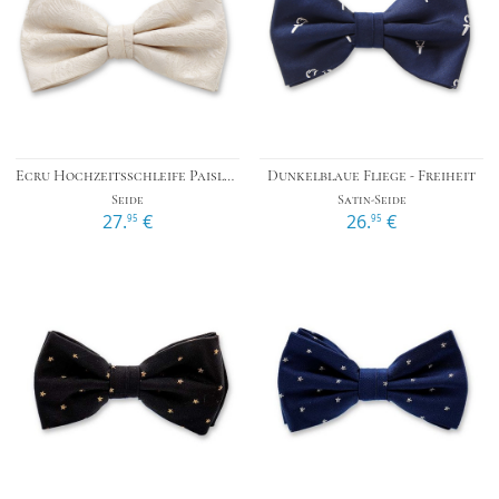
Ecru Hochzeitsschleife Paisley
Dunkelblaue Fliege - Freiheit
Seide
Satin-Seide
27.
€
26.
€
95
95