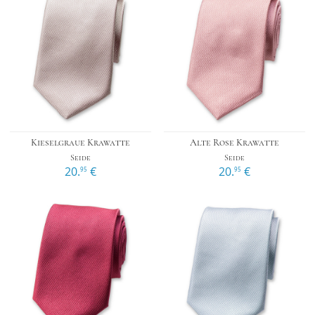
Kieselgraue Krawatte
Alte Rose Krawatte
Seide
Seide
20.
€
20.
€
95
95