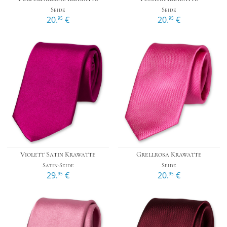
Seide
Seide
20.
€
20.
€
95
95
Violett Satin Krawatte
Grellrosa Krawatte
Satin-Seide
Seide
29.
€
20.
€
95
95