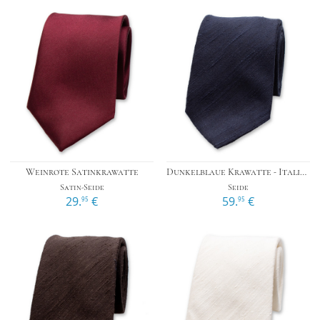
Weinrote Satinkrawatte
Dunkelblaue Krawatte - Italienische Seide
Satin-Seide
Seide
29.
€
59.
€
95
95