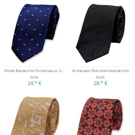
Stern Krawatte Dunkelblau Silber
Schwarze Hochzeitskrawatte
Seide
Seide
24.
€
28.
€
95
95