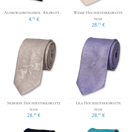
Aufbewahrungsbox - Krawatten
Weiße Hochzeitskrawatte
4.
€
95
Seide
28.
€
95
Silberne Hochzeitskrawatte
Lila Hochzeitskrawatte
Seide
Seide
28.
€
28.
€
95
95