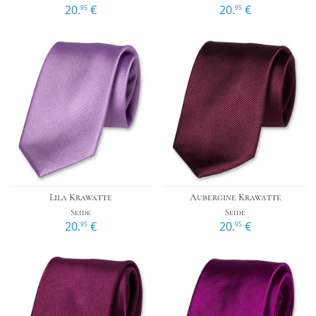
20.
€
20.
€
95
95
Lila Krawatte
Aubergine Krawatte
Seide
Seide
20.
€
20.
€
95
95