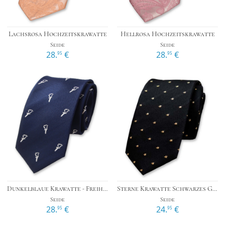
Lachsrosa Hochzeitskrawatte
Hellrosa Hochzeitskrawatte
Seide
Seide
28.
€
28.
€
95
95
Dunkelblaue Krawatte - Freiheit
Sterne Krawatte Schwarzes Gold
Seide
Seide
28.
€
24.
€
95
95