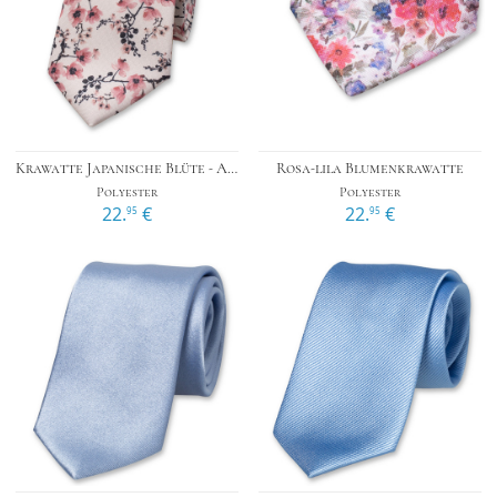
Krawatte Japanische Blüte - Altrosa
Rosa-lila Blumenkrawatte
Polyester
Polyester
22.
€
22.
€
95
95