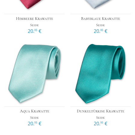
Himbeere Krawatte
Babyblaue Krawatte
Seide
Seide
20.
€
20.
€
95
95
Aqua Krawatte
Dunkeltürkise Krawatte
Seide
Seide
20.
€
20.
€
95
95