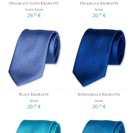
Hellblaue Satin Krawatte
Hellblaue Krawatte
Satin-Seide
Seide
29.
€
20.
€
95
95
Blaue Krawatte
Königsblaue Krawatte
Seide
Seide
20.
€
20.
€
95
95