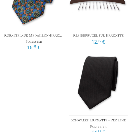
Kobaltblaue Medaillon-Krawatte
Kleiderbügel für Krawatte
12.
€
95
Polyester
16.
€
95
Schwarze Krawatte - Pro Line
Polyester
95