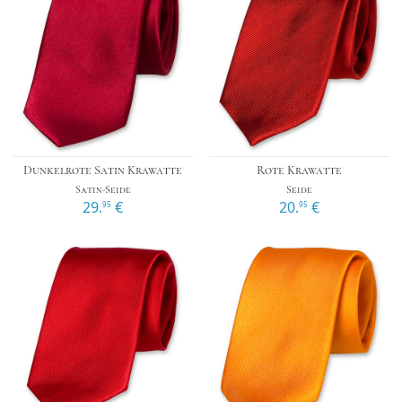
Dunkelrote Satin Krawatte
Rote Krawatte
Satin-Seide
Seide
29.
€
20.
€
95
95