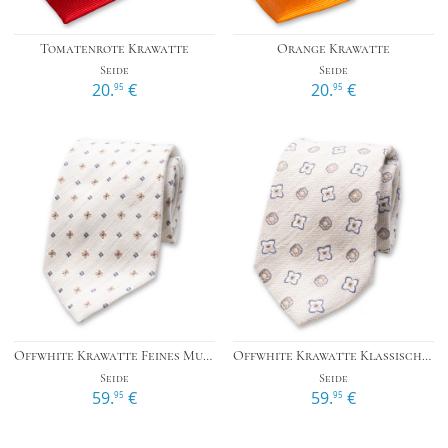
Tomatenrote Krawatte
Orange Krawatte
Seide
Seide
20.
€
20.
€
95
95
Offwhite Krawatte Feines Muster - Italienische Seide
Offwhite Krawatte Klassisches Muster - Italienische Seide
Seide
Seide
59.
€
59.
€
95
95