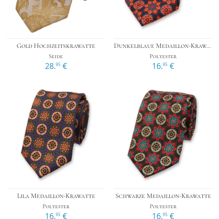
Gold Hochzeitskrawatte
Dunkelblaue Medaillon-Krawatte
Seide
Polyester
28.
€
16.
€
95
95
Lila Medaillon-Krawatte
Schwarze Medaillon-Krawatte
Polyester
Polyester
16.
€
16.
€
95
95