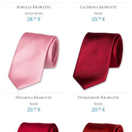
Koralle Krawatte
Lachrosa krawatte
Satin-Seide
Seide
28.
€
20.
€
95
95
Hellrosa Krawatte
Dunkelrote Krawatte
Seide
Seide
20.
€
20.
€
95
95