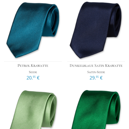
Petrol Krawatte
Dunkelblaue Satin Krawatte
Seide
Satin-Seide
20.
€
29.
€
95
95