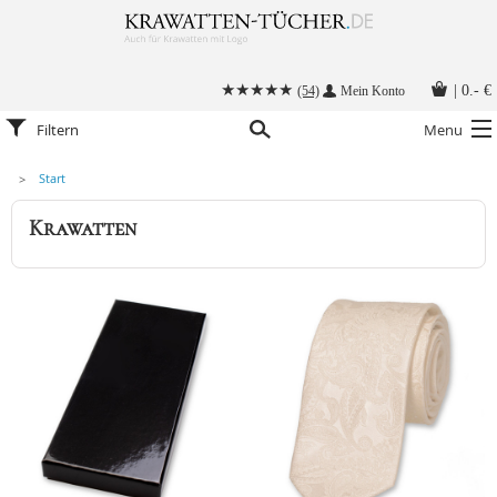
|
0.- €
(54)
Mein Konto
Filtern
Menu
Start
Krawatten
Krawatten
Alle Accessoires
Stoffmasken
Krawatten mit Logo
Krawatte binden
Anleitungen
Kontakt