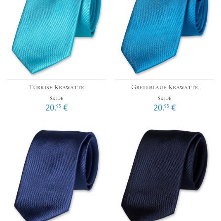
Türkise Krawatte
Grellblaue Krawatte
Seide
Seide
20.
€
20.
€
95
95