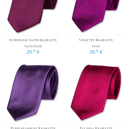
Aubergine Satin Krawatte
Violette Krawatte
Satin-Seide
Seide
29.
€
20.
€
95
95
Purpurfarbene Krawatte
Fuchsia Krawatte