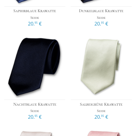
Saphirblaue Krawatte
Dunkelblaue Krawatte
Seide
Seide
20.
€
20.
€
95
95
Nachtblaue Krawatte
Salbeigrüne Krawatte
Seide
Seide
20.
€
20.
€
95
95