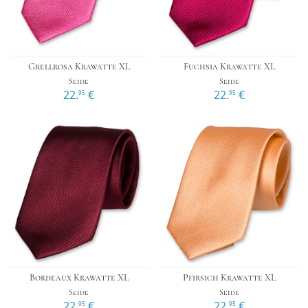
Grellrosa Krawatte XL
Fuchsia Krawatte XL
Seide
Seide
22.
€
22.
€
95
95
Bordeaux Krawatte XL
Pfirsich Krawatte XL
Seide
Seide
22.
€
22.
€
95
95