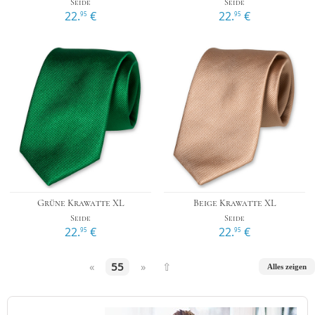
Seide
Seide
22.
€
22.
€
95
95
Grüne Krawatte XL
Beige Krawatte XL
Seide
Seide
22.
€
22.
€
95
95
«
55
»
⇧
Alles zeigen