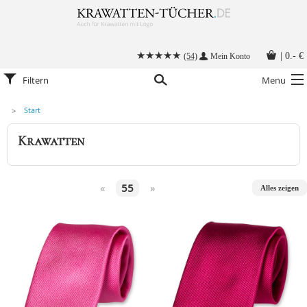
|
0.- €
(54)
Mein Konto
Filtern
Menu
Start
Krawatten
Krawatten
Alle Accessoires
Stoffmasken
«
55
»
Alles zeigen
Krawatten mit Logo
Krawatte binden
Anleitungen
Kontakt