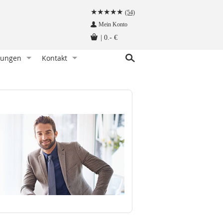
(54)
Mein Konto
|
0.- €
tungen
Kontakt
r Knoten)
indet man eine Fliege
Kundenservice
hettenknöpfe am Hemd befestigen
Angebot anfragen
Fliege tragen - wann und zu welchem Anlass
Herzlich Willkommen auf krawatten-tuecher.de
instecktuch falten
Impressum
tte aufbewahren - so geht‘s richtig
Krawattennadel tragen. Wie trägt man sie richtig?
träger befestigt man so!
hettenknöpfe - wie werden sie getragen
träger - wie werden sie getragen
n