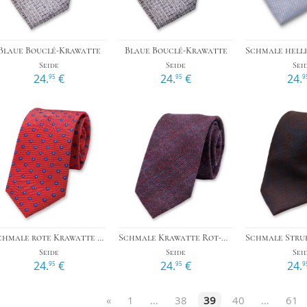
›
›
Blaue Bouclé-Krawatte
Blaue Bouclé-Krawatte
Seide
Seide
Sei
24.
€
24.
€
24.
95
95
9
›
›
Schmale rote Krawatte mit blauen Punkten
Schmale Krawatte Rot-Blau Gemischt
Seide
Seide
Sei
24.
€
24.
€
24.
95
95
9
«
1
…
38
39
40
…
61