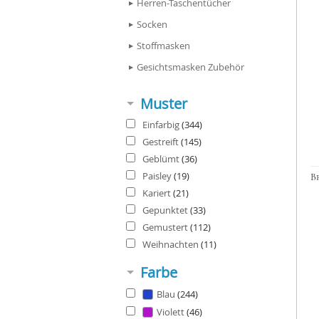
Herren-Taschentücher
Stoffmasken
Socken
Stoffmasken
Gesichtsmasken Zubehö
Gesichtsmasken Zubehör
Muster
Einfarbig
(344)
Gestreift
(145)
Geblümt
(36)
Paisley
(19)
Kariert
(21)
Gepunktet
(33)
Gemustert
(112)
Weihnachten
(11)
Farbe
Blau
(244)
Violett
(46)