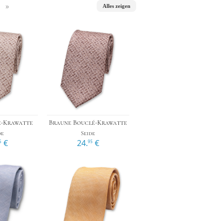
»
Alles zeigen
n
›
›
é-Krawatte
Braune Bouclé-Krawatte
de
Seide
€
24.
€
5
95