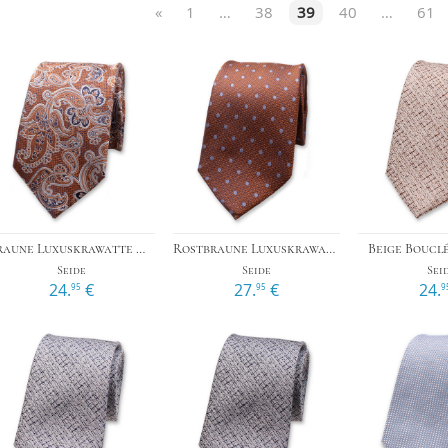
«
1
…
38
39
40
…
61
Das 1x1 der Krawattenknote
r
›
›
Braune Luxuskrawatte Hellblaues Paisleymuster
Rostbraune Luxuskrawatte Hellblaue Punkte
Beige Boucl
Seide
Seide
Sei
24.
€
27.
€
24.
95
95
9