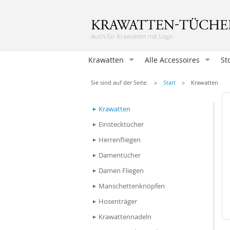
Krawatten
Alle Accessoires
St
Krawatten
Sie sind auf der Seite:
Start
Krawatten
Einstecktücher
Krawatten
Herrenfliegen
Einstecktücher
Damentücher
Herrenfliegen
Damen Fliegen
Damentücher
Manschettenknöpfen
Damen Fliegen
Hosenträger
Manschettenknöpfen
Krawattennadeln
Hosenträger
Herren-Taschentücher
Krawattennadeln
Socken