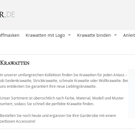
offmasken
Krawatten mit Logo
Krawatte binden
Anlei
Krawatte entwerfen
Oriental Knoten (Klassische
Wie b
Krawatte bedrucken
Four in Hand
Mansc
Krawatten
Krawatten und Schals
Pratt Knoten
Eine 
Unsere Kunden
Doppelter Windsor
Ein E
In unserer umfangreichen Kollektion finden Sie Krawatten für jeden Anlass –
ob Seidenkrawatte, Strickkrawatte, schmale Krawatte oder Wollkrawatte. Bei
Geschenkverpackungen
Nicky Knoten
Krawa
uns entdecken Sie garantiert Ihre neue Lieblingskrawatte.
Accessoires mit Logo
Einfacher Windsor
Eine 
Unser Sortiment ist übersichtlich nach Farbe, Material, Modell und Muster
sortiert, sodass Sie schnell die perfekte Krawatte finden.
Victoria Knoten
Hosen
Sankt Andreas
Mansc
Bestellen Sie noch heute und ergänzen Sie Ihre Garderobe mit einem
zeitlosen Accessoire
!
Manhattan Knoten
Hosen
Klassischer Krawattenknote