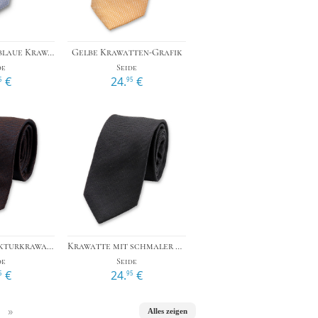
›
›
Schmale hellblaue Krawattengrafik
Gelbe Krawatten-Grafik
de
Seide
€
24.
€
5
95
›
›
Schmale Strukturkrawatte - Dunkelblau-Braun
Krawatte mit schmaler Struktur - Schwarz
de
Seide
€
24.
€
5
95
»
Alles zeigen