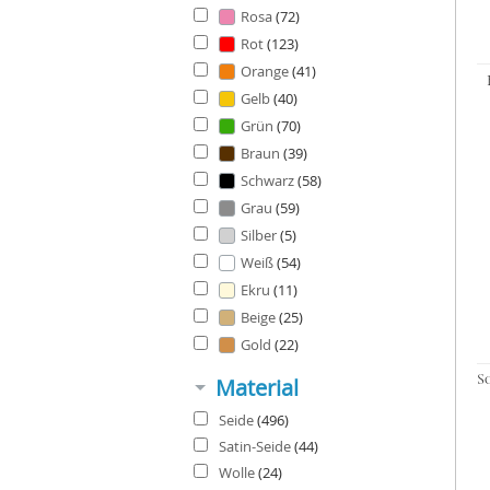
Rosa
(72)
Rot
(123)
Orange
(41)
Gelb
(40)
Grün
(70)
Braun
(39)
Schwarz
(58)
Grau
(59)
Silber
(5)
Weiß
(54)
Ekru
(11)
Beige
(25)
Gold
(22)
Material
Seide
(496)
Satin-Seide
(44)
Wolle
(24)