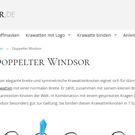
offmasken
Krawatten mit Logo
Krawatte binden
Anlei
Krawatte entwerfen
Oriental Knoten (Klassische
Wie b
en
Doppelter Windsor
Krawatte bedrucken
Four in Hand
Mansc
oppelter Windsor
Krawatten und Schals
Pratt Knoten
Eine 
Unsere Kunden
Doppelter Windsor
Ein E
ser elegante breite und symmetrische Krawattenknoten eignet sich für dün
Geschenkverpackungen
Nicky Knoten
Krawa
watten
mit einer normalen Breite. Er zählt, zusammen mit seinem kleinen 
Accessoires mit Logo
Einfacher Windsor
Eine 
anntesten Knoten der Welt. In Kombination mit einem gespreizten Kragen 
dsor besonders gut zur Geltung. Sie binden diesen Krawattenknoten in 7 Sc
Victoria Knoten
Hosen
Sankt Andreas
Mansc
Manhattan Knoten
Hosen
Klassischer Krawattenknote