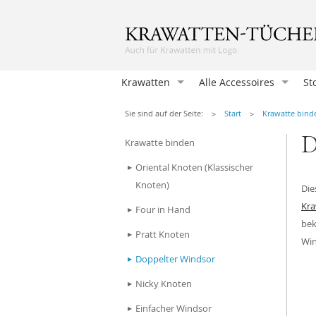
Krawatten
Alle Accessoires
St
Krawatten
Sie sind auf der Seite:
Start
Krawatte bind
Einstecktücher
D
Krawatte binden
Herrenfliegen
Oriental Knoten (Klassischer
Damentücher
Knoten)
Die
Damen Fliegen
Kra
Four in Hand
Manschettenknöpfen
bek
Pratt Knoten
Win
Hosenträger
Doppelter Windsor
Krawattennadeln
Nicky Knoten
Herren-Taschentücher
Einfacher Windsor
Socken