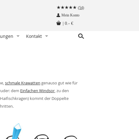
(54)
Mein Konto
|
0.- €
tungen
Kontakt
r Knoten)
indet man eine Fliege
Kundenservice
hettenknöpfe am Hemd befestigen
Angebot anfragen
Fliege tragen - wann und zu welchem Anlass
Herzlich Willkommen auf krawatten-tuecher.de
instecktuch falten
Impressum
ne,
schmale Krawatten
genauso gut wie für
tte aufbewahren - so geht‘s richtig
Bruder: dem
Einfachen Windsor
, zu den
Krawattennadel tragen. Wie trägt man sie richtig?
(Haifischkragen) kommt der Doppelte
hritten.
träger befestigt man so!
hettenknöpfe - wie werden sie getragen
träger - wie werden sie getragen
n