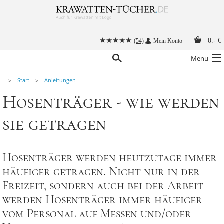
|
0.- €
(54)
Mein Konto
Menu
Start
Anleitungen
Krawatten
Hosenträger - wie werden
Alle Accessoires
sie getragen
Stoffmasken
Krawatten mit Logo
Hosenträger werden heutzutage immer
Krawatte binden
häufiger getragen. Nicht nur in der
Anleitungen
Freizeit, sondern auch bei der Arbeit
Kontakt
werden Hosenträger immer häufiger
vom Personal auf Messen und/oder