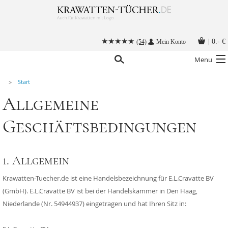
|
0.- €
(54)
Mein Konto
Menu
Start
Krawatten
Allgemeine
Alle Accessoires
Geschäftsbedingungen
Stoffmasken
Krawatten mit Logo
1. Allgemein
Krawatte binden
Anleitungen
Krawatten-Tuecher.de ist eine Handelsbezeichnung für E.L.Cravatte BV
(GmbH). E.L.Cravatte BV ist bei der Handelskammer in Den Haag,
Kontakt
Niederlande (Nr.
54944937
) eingetragen und hat Ihren Sitz in: