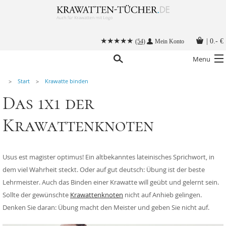
|
0.- €
(54)
Mein Konto
Menu
Start
Krawatte binden
Krawatten
Das 1x1 der
Alle Accessoires
Krawattenknoten
Stoffmasken
Krawatten mit Logo
Usus est magister optimus! Ein altbekanntes lateinisches Sprichwort, in
Krawatte binden
dem viel Wahrheit steckt. Oder auf gut deutsch: Übung ist der beste
Anleitungen
Lehrmeister. Auch das Binden einer Krawatte will geübt und gelernt sein.
Kontakt
Sollte der gewünschte
Krawattenknoten
nicht auf Anhieb gelingen.
Denken Sie daran: Übung macht den Meister und geben Sie nicht auf.