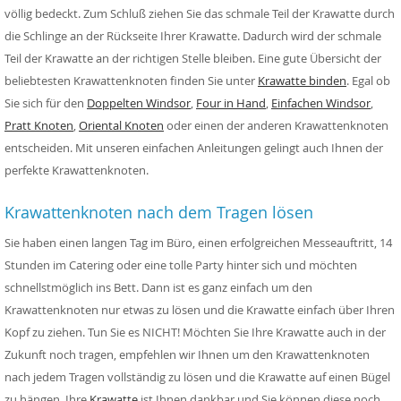
völlig bedeckt. Zum Schluß ziehen Sie das schmale Teil der Krawatte durch
die Schlinge an der Rückseite Ihrer Krawatte. Dadurch wird der schmale
Teil der Krawatte an der richtigen Stelle bleiben. Eine gute Übersicht der
beliebtesten Krawattenknoten finden Sie unter
Krawatte binden
. Egal ob
Sie sich für den
Doppelten Windsor
,
Four in Hand
,
Einfachen Windsor
,
Pratt Knoten
,
Oriental Knoten
oder einen der anderen Krawattenknoten
entscheiden. Mit unseren einfachen Anleitungen gelingt auch Ihnen der
perfekte Krawattenknoten.
Krawattenknoten nach dem Tragen lösen
Sie haben einen langen Tag im Büro, einen erfolgreichen Messeauftritt, 14
Stunden im Catering oder eine tolle Party hinter sich und möchten
schnellstmöglich ins Bett. Dann ist es ganz einfach um den
Krawattenknoten nur etwas zu lösen und die Krawatte einfach über Ihren
Kopf zu ziehen. Tun Sie es NICHT! Möchten Sie Ihre Krawatte auch in der
Zukunft noch tragen, empfehlen wir Ihnen um den Krawattenknoten
nach jedem Tragen vollständig zu lösen und die Krawatte auf einen Bügel
zu hängen. Ihre
Krawatte
ist Ihnen dankbar und Sie können diese noch