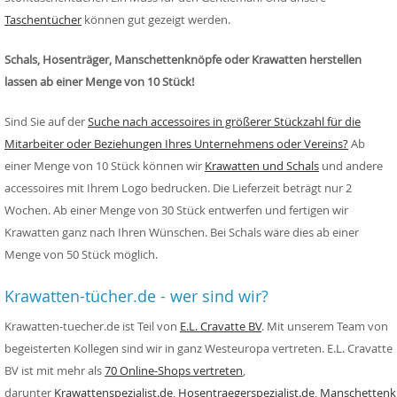
Taschentücher
können gut gezeigt werden.
Schals, Hosenträger, Manschettenknöpfe
oder Krawatten herstellen
lassen ab einer Menge von 10 Stück!
Sind Sie auf der
Suche nach accessoires in größerer Stückzahl für die
Mitarbeiter oder Beziehungen Ihres Unternehmens oder Vereins?
Ab
einer Menge von 10 Stück können wir
Krawatten und Schals
und andere
accessoires mit Ihrem Logo bedrucken. Die Lieferzeit beträgt nur 2
Wochen.
Ab einer Menge von 30 Stück entwerfen und fertigen wir
Krawatten ganz nach Ihren Wünschen.
Bei Schals wäre dies ab einer
Menge von 50 Stück möglich.
Krawatten-tücher.de - wer sind wir?
Krawatten-tuecher.de ist Teil von
E.L. Cravatte BV
. Mit unserem Team von
begeisterten Kollegen sind wir in ganz Westeuropa vertreten.
E.L. Cravatte
BV ist mit mehr als
70 Online-Shops vertreten
,
darunter
Krawattenspezialist.de
,
Hosentraegerspezialist.de
,
Manschettenkn