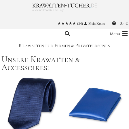
|
0.- €
(54)
Mein Konto
Menu
Krawatten für Firmen & Privatpersonen
Krawatten
Unsere Krawatten &
Alle Accessoires
Accessoires:
Stoffmasken
Krawatten mit Logo
Krawatte binden
Anleitungen
Kontakt