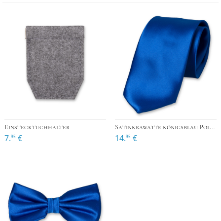
Einstecktuchhalter
Satinkrawatte königsblau Polyester
7.
€
14.
€
95
95