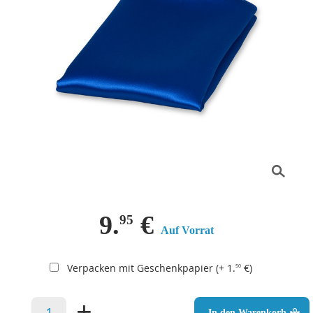
9.
€
95
Auf Vorrat
Verpacken mit Geschenkpapier (+ 1.
€)
50
–
+
In den Warenkorb