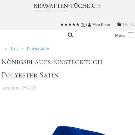
|
0.- €
(54)
Mein Konto
Menu
Start
Einstecktücher
Krawatten
Königsblaues Einstecktuch
Alle Accessoires
Polyester Satin
Stoffmasken
Krawatten mit Logo
art.num. PS-223
Krawatte binden
Anleitungen
Kontakt