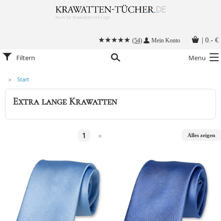
|
0.- €
(54)
Mein Konto
Filtern
Menu
Start
Krawatten
Extra lange Krawatten
Alle Accessoires
Stoffmasken
1
»
Alles zeigen
Krawatten mit Logo
Krawatte binden
Anleitungen
Kontakt