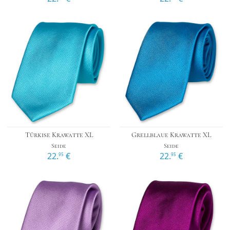
Türkise Krawatte XL
Grellblaue Krawatte XL
Seide
Seide
22.
€
22.
€
95
95