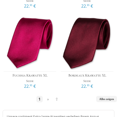
Seide
Seide
22.
€
22.
€
95
95
Fuchsia Krawatte XL
Bordeaux Krawatte XL
Seide
Seide
22.
€
22.
€
95
95
1
»
⇧
Alles zeigen
Unsere sortiment Extra lange Krawatten verleihen Ihrem Anzug