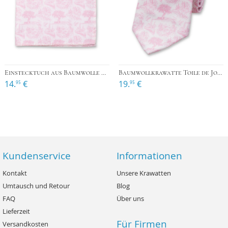
Einstecktuch aus Baumwolle Toile de Jouy - Hellrosa
Baumwollkrawatte Toile de Jouy - Hellrosa
14.
€
19.
€
95
95
Kundenservice
Informationen
Kontakt
Unsere Krawatten
Umtausch und Retour
Blog
FAQ
Über uns
Lieferzeit
Für Firmen
Versandkosten