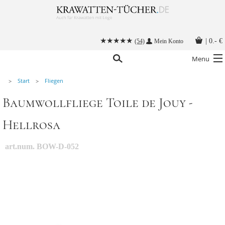
|
0.- €
(54)
Mein Konto
Menu
Start
Fliegen
Krawatten
Baumwollfliege Toile de Jouy -
Alle Accessoires
Hellrosa
Stoffmasken
Krawatten mit Logo
art.num. BOW-D-052
Krawatte binden
Anleitungen
Kontakt