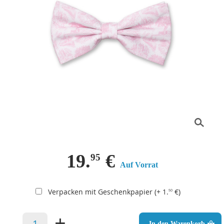
19.
€
95
Auf Vorrat
Verpacken mit Geschenkpapier (+ 1.
€)
50
–
+
In den Warenkorb