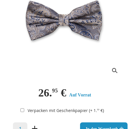
26.
€
95
Auf Vorrat
Verpacken mit Geschenkpapier (+ 1.
€)
50
–
+
In den Warenkorb