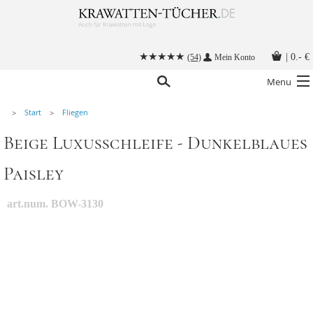
|
0.- €
(54)
Mein Konto
Menu
Start
Fliegen
Krawatten
Beige Luxusschleife - Dunkelblaues
Alle Accessoires
Paisley
Stoffmasken
Krawatten mit Logo
art.num. BOW-3130
Krawatte binden
Anleitungen
Kontakt