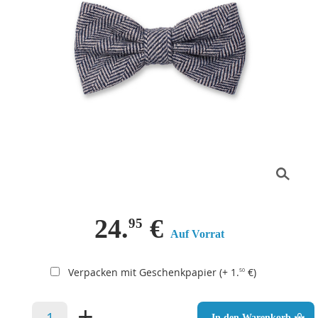
24.
€
95
Auf Vorrat
Verpacken mit Geschenkpapier (+ 1.
€)
50
–
+
In den Warenkorb