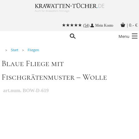
|
0.- €
(54)
Mein Konto
Menu
Start
Fliegen
Krawatten
Blaue Fliege mit
Alle Accessoires
Fischgrätenmuster – Wolle
Stoffmasken
Krawatten mit Logo
art.num. BOW-D-619
Krawatte binden
Anleitungen
Kontakt