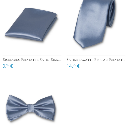
Eisblaues Polyester-Satin-Einstecktuch
Satinkrawatte Eisblau Polyester
9.
€
14.
€
95
95