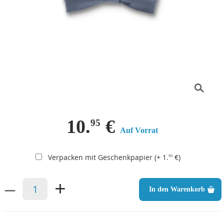
10.
€
95
Auf Vorrat
Verpacken mit Geschenkpapier (+ 1.
€)
50
–
+
In den Warenkorb