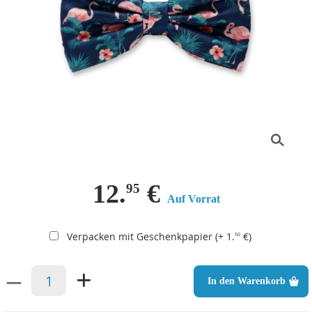
12.
€
95
Auf Vorrat
Verpacken mit Geschenkpapier (+ 1.
€)
50
–
+
In den Warenkorb