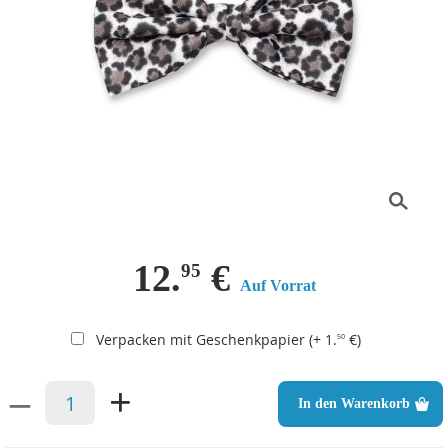
12.
€
95
Auf Vorrat
Verpacken mit Geschenkpapier (+ 1.
€)
50
–
+
In den Warenkorb