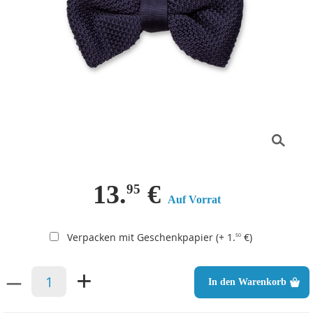
13.
€
95
Auf Vorrat
Verpacken mit Geschenkpapier (+ 1.
€)
50
–
+
In den Warenkorb