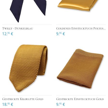
Twilly - Dunkelblau
Goldenes Einstecktuch Polyester Satin
12.
€
9.
€
95
95
Gestrickte Krawatte Gold
Gestrickte Einstecktuch Gold
18.
€
9.
€
95
95