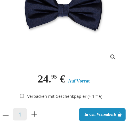
24.
€
95
Auf Vorrat
Verpacken mit Geschenkpapier (+ 1.
€)
50
–
+
In den Warenkorb