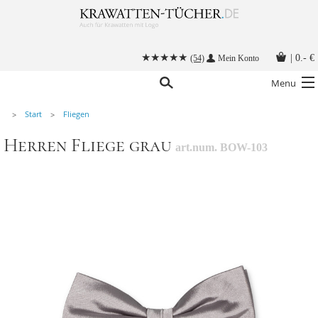
|
0.- €
(54)
Mein Konto
Menu
Start
Fliegen
Krawatten
Herren Fliege grau
art.num. BOW-103
Alle Accessoires
Stoffmasken
Krawatten mit Logo
Krawatte binden
Anleitungen
Kontakt