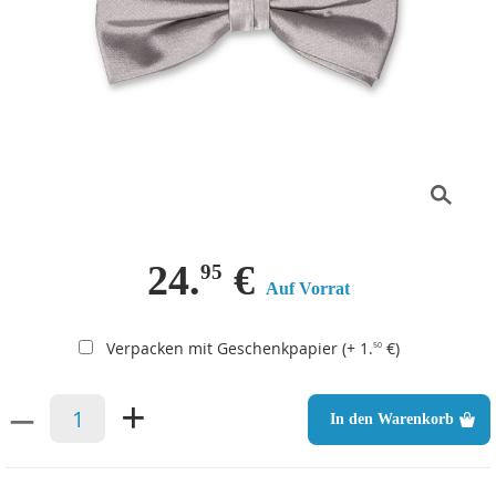
24.
€
95
Auf Vorrat
Verpacken mit Geschenkpapier (+ 1.
€)
50
–
+
In den Warenkorb