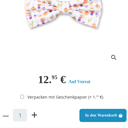
12.
€
95
Auf Vorrat
Verpacken mit Geschenkpapier (+ 1.
€)
50
–
+
In den Warenkorb