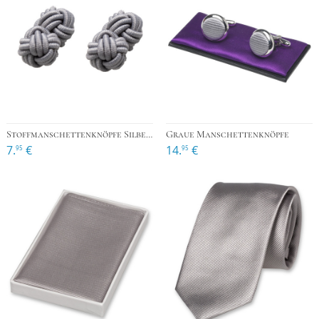
Stoffmanschettenknöpfe Silbergrau
Graue Manschettenknöpfe
7.
€
14.
€
95
95