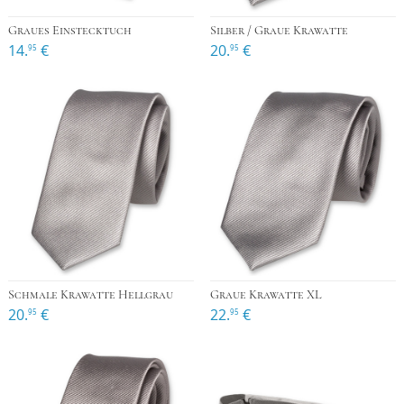
Graues Einstecktuch
Silber / Graue Krawatte
14.
€
20.
€
95
95
Schmale Krawatte Hellgrau
Graue Krawatte XL
20.
€
22.
€
95
95