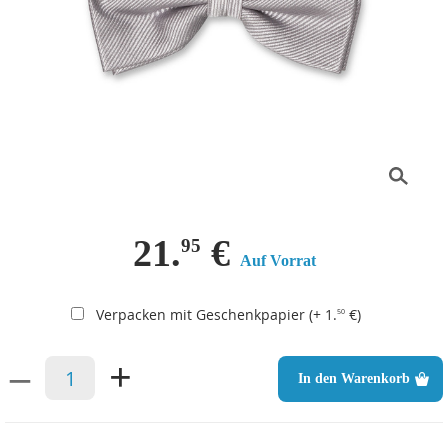
21.
€
95
Auf Vorrat
Verpacken mit Geschenkpapier (+ 1.
€)
50
–
+
In den Warenkorb