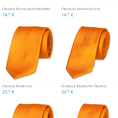
Orange Manschettenknöpfe
Oranges Einstecktuch
14.
€
14.
€
95
95
Orange Krawatte
Schmale Krawatte Orange
20.
€
20.
€
95
95