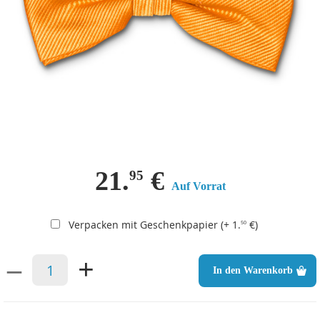
21.
€
95
Auf Vorrat
Verpacken mit Geschenkpapier (+ 1.
€)
50
–
+
In den Warenkorb