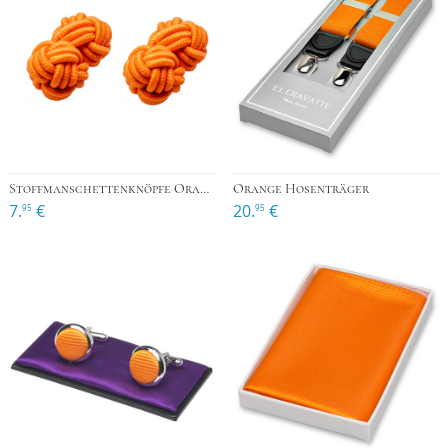
Stoffmanschettenknöpfe Orange
Orange Hosenträger
7.
€
20.
€
95
95