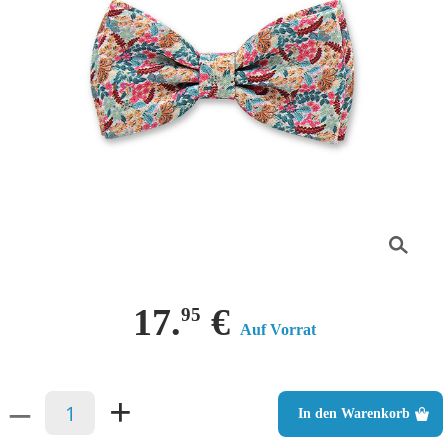
17.
€
95
Auf Vorrat
–
+
In den Warenkorb