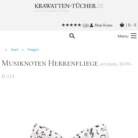
|
0.- €
(54)
Mein Konto
Menu
Start
Fliegen
Krawatten
Musiknoten Herrenfliege
art.num. BOW-
Alle Accessoires
Stoffmasken
D-513
Krawatten mit Logo
Krawatte binden
Anleitungen
Kontakt