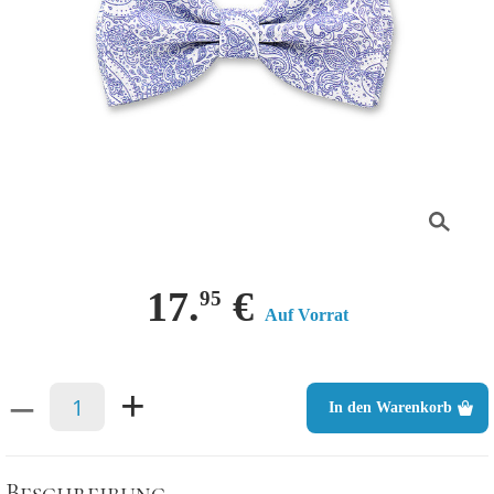
17.
€
95
Auf Vorrat
–
+
In den Warenkorb