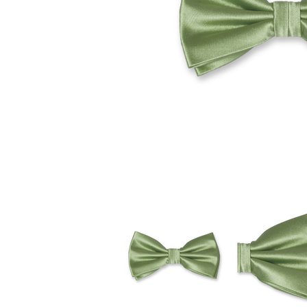
Stoffmasken
Gesichtsmasken Zubehö