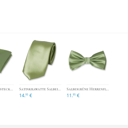
›
›
Salbeigrüne Einstecktuch Polyester Satin
Satinkrawatte Salbeigrün Polyester
Salbeigrüne Herrenfliege
14.
€
11.
€
95
95