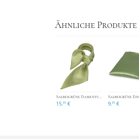
Ähnliche Produkte
›
Salbeigrüne Damentuch Polyester - Viereckig
15.
€
9.
€
95
95