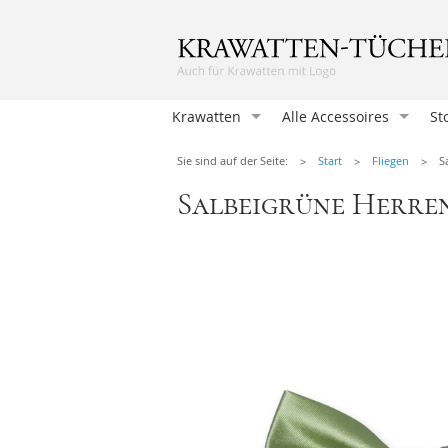
Krawatten
Alle Accessoires
St
Krawatten
Sie sind auf der Seite:
Start
Fliegen
S
Einstecktücher
Salbeigrüne Herren
Herrenfliegen
Damentücher
Damen Fliegen
Manschettenknöpfen
Hosenträger
Krawattennadeln
Herren-Taschentücher
Socken