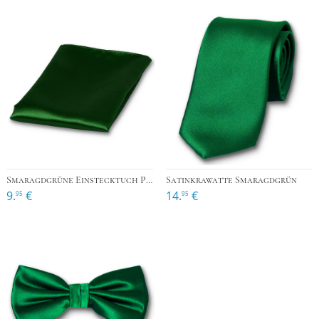
Smaragdgrüne Einstecktuch Polyester Satin
Satinkrawatte Smaragdgrün
9.
€
14.
€
95
95