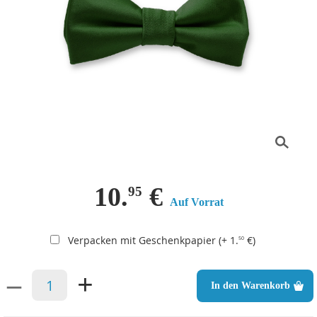
10.
€
95
Auf Vorrat
Verpacken mit Geschenkpapier (+ 1.
€)
50
–
+
In den Warenkorb