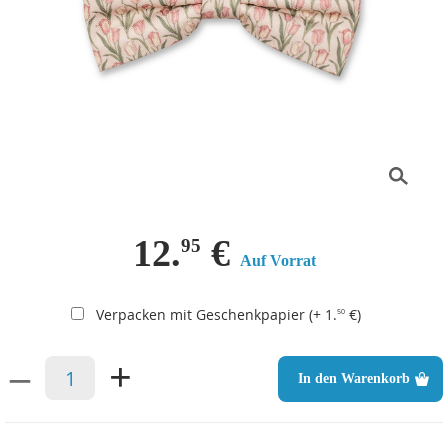
12.
€
95
Auf Vorrat
Verpacken mit Geschenkpapier (+ 1.
€)
50
–
+
In den Warenkorb