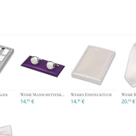
›
›
äger
Weiße Manschettenknöpfe
Weißes Einstecktuch
Weiße 
14.
€
14.
€
20.
€
95
95
95