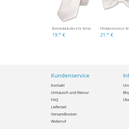
›
Kinderkrawatte weiß
Herrenfliege w
19.
€
21.
€
95
95
Kundenservice
In
Kontakt
Uns
Umtausch und Retour
Blo
FAQ
Übe
Lieferzeit
Versandkosten
Widerruf