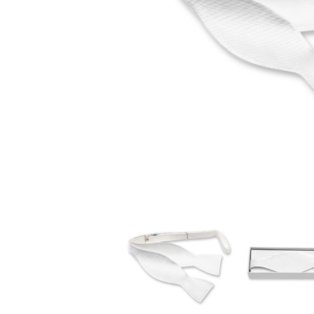
Stoffmasken
Gesichtsmasken Zubehö