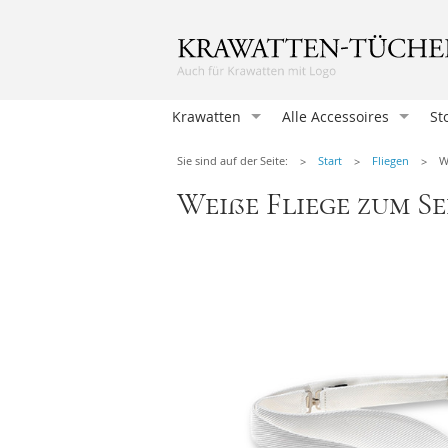
Krawatten
Alle Accessoires
St
Krawatten
Sie sind auf der Seite:
Start
Fliegen
W
Einstecktücher
Weiße Fliege zum S
Herrenfliegen
Damentücher
Damen Fliegen
Manschettenknöpfen
Hosenträger
Krawattennadeln
Herren-Taschentücher
Socken