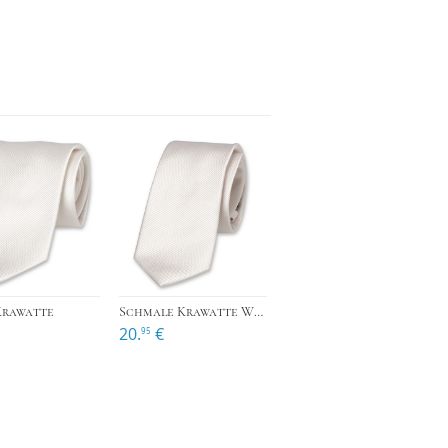
›
›
›
Krawatte
Schmale Krawatte Weiß
20.
€
95