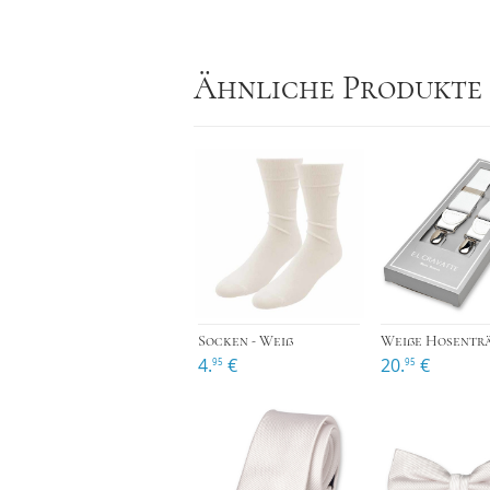
Ähnliche Produkte
›
Socken - Weiß
Weiße Hosentr
4.
€
20.
€
95
95