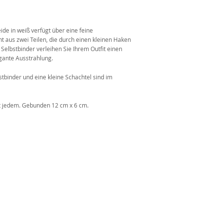
n
de in weiß verfügt über eine feine
t aus zwei Teilen, die durch einen kleinen Haken
lbstbinder verleihen Sie Ihrem Outfit einen
ante Ausstrahlung.
tbinder und eine kleine Schachtel sind im
t jedem. Gebunden 12 cm x 6 cm.