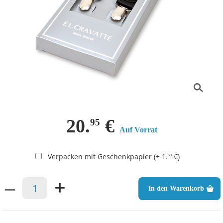
20.
€
95
Auf Vorrat
Verpacken mit Geschenkpapier (+ 1.
€)
50
–
+
In den Warenkorb