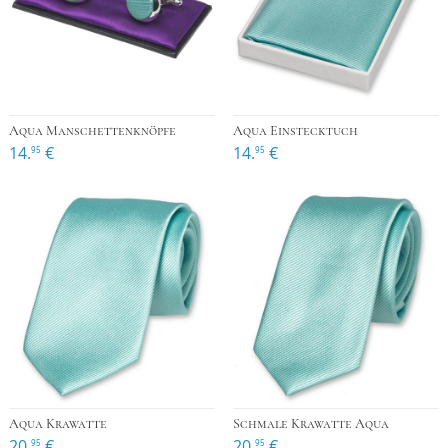
Aqua Manschettenknöpfe
Aqua Einstecktuch
14.
€
14.
€
95
95
Aqua Krawatte
Schmale Krawatte Aqua
20.
€
20.
€
95
95