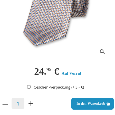
24.
€
95
Auf Vorrat
Geschenkverpackung (+ 3.- €)
–
+
In den Warenkorb