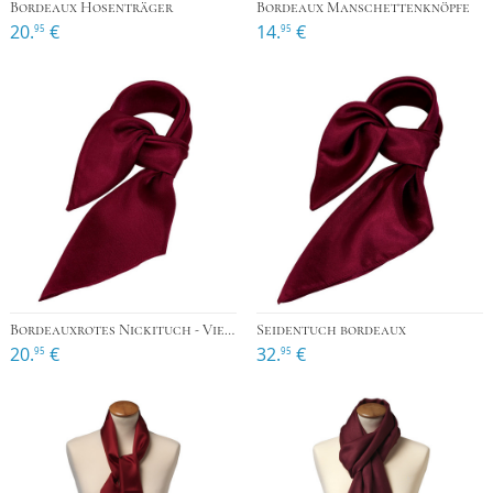
Bordeaux Hosenträger
Bordeaux Manschettenknöpfe
20.
€
14.
€
95
95
Bordeauxrotes Nickituch - Viereckig
Seidentuch bordeaux
20.
€
32.
€
95
95