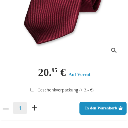
20.
€
95
Auf Vorrat
Geschenkverpackung (+ 3.- €)
–
+
In den Warenkorb