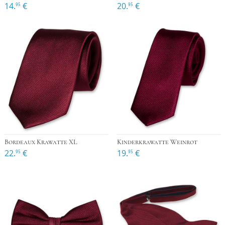
14.
€
20.
€
95
95
Bordeaux Krawatte XL
Kinderkrawatte Weinrot
22.
€
19.
€
95
95