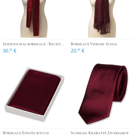
Seidenschal bordeaux - Rechteckig
Bordeaux Viskose Schal
30.
€
20.
€
95
95
Bordeaux Einstecktuch
Schmale Krawatte Dunkelrot