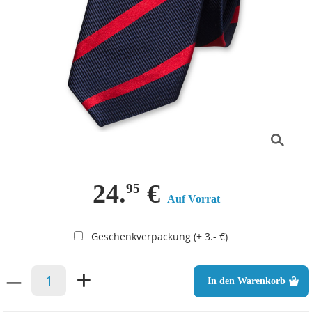
24.
€
95
Auf Vorrat
Geschenkverpackung (+ 3.- €)
–
+
In den Warenkorb