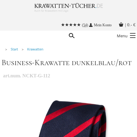
|
0.- €
(54)
Mein Konto
Menu
Start
Krawatten
Krawatten
Business-Krawatte dunkelblau/rot
Alle Accessoires
Stoffmasken
art.num. NCKT-G-112
Krawatten mit Logo
Krawatte binden
Anleitungen
Kontakt