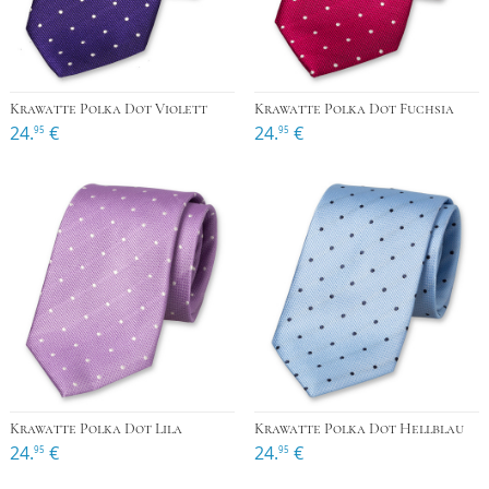
Krawatte Polka Dot Violett
Krawatte Polka Dot Fuchsia
24.
€
24.
€
95
95
Krawatte Polka Dot Lila
Krawatte Polka Dot Hellblau
24.
€
24.
€
95
95