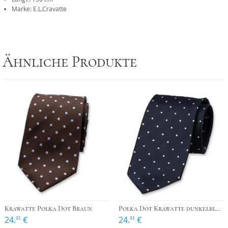
Marke: E.L.Cravatte
Ähnliche Produkte
Krawatte Polka Dot Braun
Polka Dot Krawatte dunkelblau
24.
€
24.
€
95
95