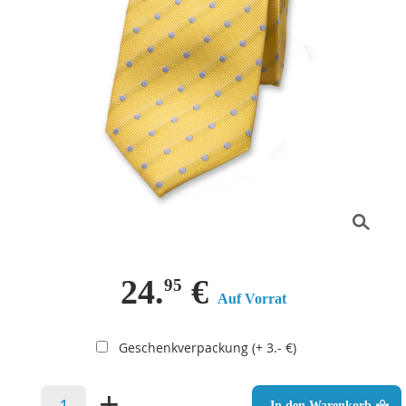
24.
€
95
Auf Vorrat
Geschenkverpackung (+ 3.- €)
–
+
In den Warenkorb