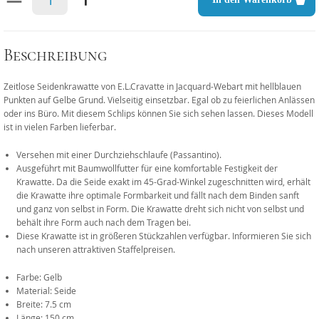
Beschreibung
Zeitlose Seidenkrawatte von E.L.Cravatte in Jacquard-Webart mit hellblauen
Punkten auf Gelbe Grund. Vielseitig einsetzbar. Egal ob zu feierlichen Anlässen
oder ins Büro. Mit diesem Schlips können Sie sich sehen lassen. Dieses Modell
ist in vielen Farben lieferbar.
Versehen mit einer Durchziehschlaufe (Passantino).
Ausgeführt mit Baumwollfutter für eine komfortable Festigkeit der
Krawatte. Da die Seide exakt im 45-Grad-Winkel zugeschnitten wird, erhält
die Krawatte ihre optimale Formbarkeit und fällt nach dem Binden sanft
und ganz von selbst in Form. Die Krawatte dreht sich nicht von selbst und
behält ihre Form auch nach dem Tragen bei.
Diese Krawatte ist in größeren Stückzahlen verfügbar. Informieren Sie sich
nach unseren attraktiven Staffelpreisen.
Farbe: Gelb
Material: Seide
Breite: 7.5 cm
Länge: 150 cm