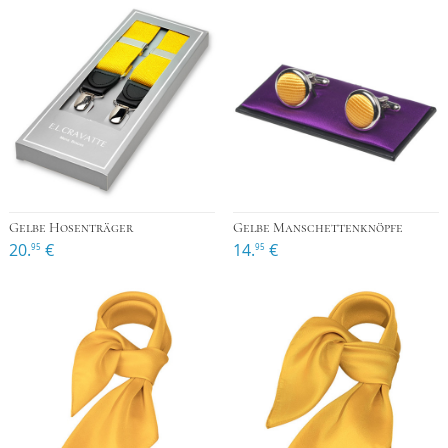
Gelbe Hosenträger
Gelbe Manschettenknöpfe
20.
€
14.
€
95
95