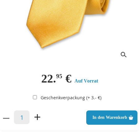
22.
€
95
Auf Vorrat
Geschenkverpackung (+ 3.- €)
–
+
In den Warenkorb