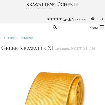
|
0.- €
(54)
Mein Konto
Menu
Start
Krawatten
Krawatten
Gelbe Krawatte XL
art.num. NCKT-XL-930
Alle Accessoires
Stoffmasken
Krawatten mit Logo
Krawatte binden
Anleitungen
Kontakt