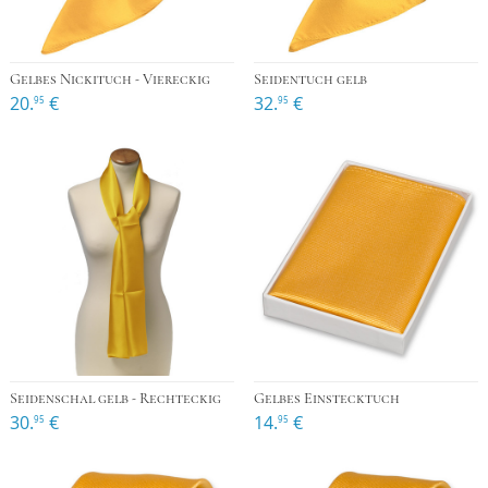
Gelbes Nickituch - Viereckig
Seidentuch gelb
20.
€
32.
€
95
95
Seidenschal gelb - Rechteckig
Gelbes Einstecktuch
30.
€
14.
€
95
95