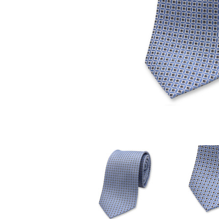
Stoffmasken
Gesichtsmasken Zubehö