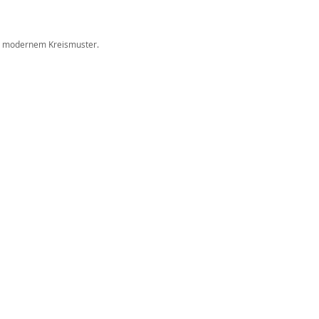
n
it modernem Kreismuster.