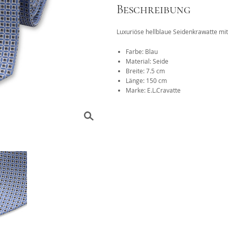
Beschreibung
Das 1x1 der Krawattenknote
Luxuriöse hellblaue Seidenkrawatte m
r
Farbe: Blau
Material: Seide
Breite: 7.5 cm
Länge: 150 cm
Marke: E.L.Cravatte