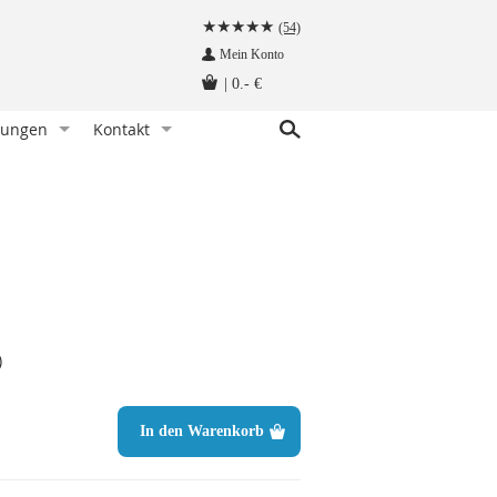
(54)
Mein Konto
|
0.- €
tungen
Kontakt
r Knoten)
indet man eine Fliege
Kundenservice
hettenknöpfe am Hemd befestigen
Angebot anfragen
Fliege tragen - wann und zu welchem Anlass
Herzlich Willkommen auf krawatten-tuecher.de
instecktuch falten
Impressum
tte aufbewahren - so geht‘s richtig
Krawattennadel tragen. Wie trägt man sie richtig?
)
träger befestigt man so!
hettenknöpfe - wie werden sie getragen
In den Warenkorb
träger - wie werden sie getragen
n