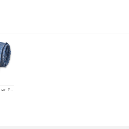
›
Blaue Krawatte mit Punktemuster