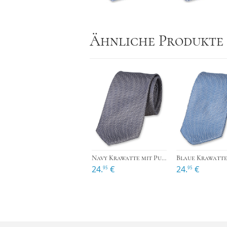
Ähnliche Produkte
›
Navy Krawatte mit Punktemuster
24.
€
24.
€
95
95