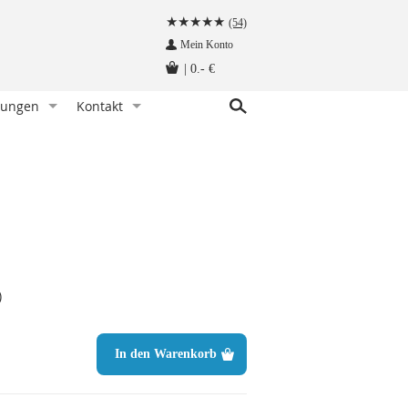
(54)
Mein Konto
|
0.- €
tungen
Kontakt
r Knoten)
indet man eine Fliege
Kundenservice
hettenknöpfe am Hemd befestigen
Angebot anfragen
Fliege tragen - wann und zu welchem Anlass
Herzlich Willkommen auf krawatten-tuecher.de
instecktuch falten
Impressum
tte aufbewahren - so geht‘s richtig
Krawattennadel tragen. Wie trägt man sie richtig?
)
träger befestigt man so!
hettenknöpfe - wie werden sie getragen
In den Warenkorb
träger - wie werden sie getragen
n