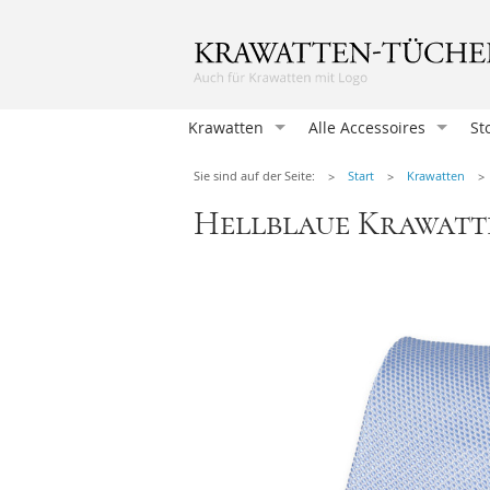
Krawatten
Alle Accessoires
St
Krawatten
Sie sind auf der Seite:
Start
Krawatten
Einstecktücher
Hellblaue Krawatt
Herrenfliegen
Damentücher
Damen Fliegen
Manschettenknöpfen
Hosenträger
Krawattennadeln
Herren-Taschentücher
Socken