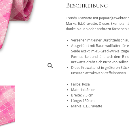
Beschreibung
Das 1x1 der Krawattenknote
Trendy Krawatte mit jaquardgewebter r
r
Marke: E.L.Cravatte. Dieses Exemplar l
dunkelblauen oder anthrazit farbenen 
Versehen mit einer Durchziehschlau
Ausgeführt mit Baumwollfutter für e
Seide exakt im 45-Grad-Winkel zuges
Formbarkeit und fällt nach dem Bind
Krawatte dreht sich nicht von selbs
Diese Krawatte ist in größeren Stüc
unseren attraktiven Staffelpreisen.
Farbe: Rosa
Material: Seide
Breite: 7.5 cm
Länge: 150 cm
Marke: E.L.Cravatte