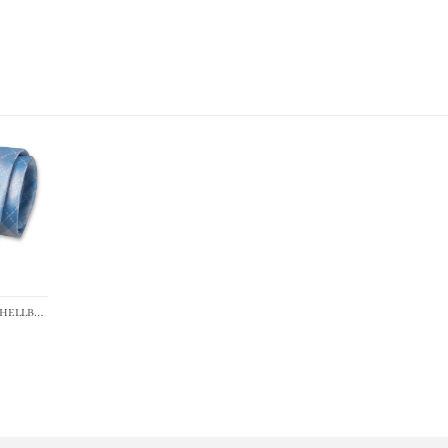
›
Karo Krawatte hellblau