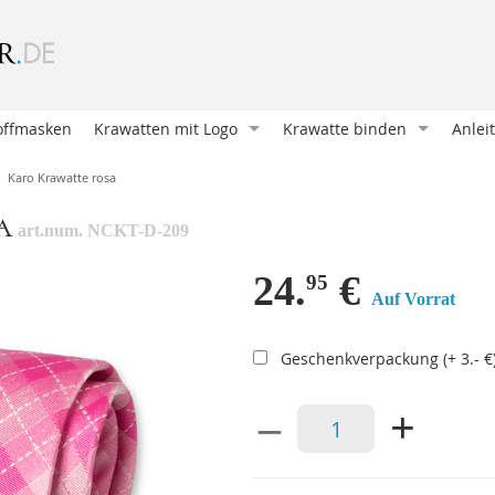
offmasken
Krawatten mit Logo
Krawatte binden
Anlei
Krawatte entwerfen
Oriental Knoten (Klassische
Wie b
Karo Krawatte rosa
Krawatte bedrucken
Four in Hand
Mansc
a
art.num. NCKT-D-209
Krawatten und Schals
Pratt Knoten
Eine 
Unsere Kunden
Doppelter Windsor
Ein E
24.
€
95
Auf Vorrat
Geschenkverpackungen
Nicky Knoten
Krawa
Accessoires mit Logo
Einfacher Windsor
Eine 
Geschenkverpackung (+ 3.- €
Victoria Knoten
Hosen
–
+
Sankt Andreas
Mansc
Manhattan Knoten
Hosen
Klassischer Krawattenknote