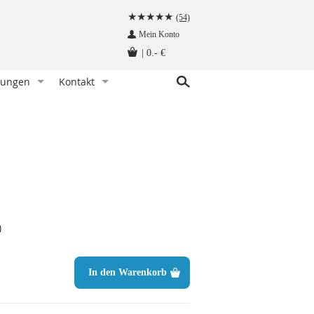
(54)
Mein Konto
|
0.- €
tungen
Kontakt
r Knoten)
indet man eine Fliege
Kundenservice
hettenknöpfe am Hemd befestigen
Angebot anfragen
Fliege tragen - wann und zu welchem Anlass
Herzlich Willkommen auf krawatten-tuecher.de
instecktuch falten
Impressum
tte aufbewahren - so geht‘s richtig
Krawattennadel tragen. Wie trägt man sie richtig?
)
träger befestigt man so!
hettenknöpfe - wie werden sie getragen
In den Warenkorb
träger - wie werden sie getragen
n