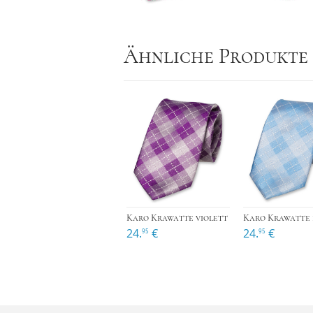
Ähnliche Produkte
›
Karo Krawatte violett
24.
€
24.
€
95
95