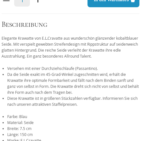
Beschreibung
Elegante Krawatte von E.L.Cravatte aus wunderschön glänzender kobaltblauer
Seide. Mit verspielt gewebten Streifendesign mit Rippstruktur auf seidenweich
glatten Hintergrund. Die reiche Seide verleiht der Krawatte ihre edle
Ausstrahlung. Ein ganz besonderes Allround Talent.
Versehen mit einer Durchziehschlaufe (Passantino).
Da die Seide exakt im 45-Grad-Winkel zugeschnitten wird, erhält die
Krawatte ihre optimale Formbarkeit und fällt nach dem Binden sanft und
ganz von selbst in Form. Die Krawatte dreht sich nicht von selbst und behält
ihre Form auch nach dem Tragen bei.
Diese Krawatte ist in größeren Stückzahlen verfügbar. Informieren Sie sich
nach unseren attraktiven Staffelpreisen.
Farbe: Blau
Material: Seide
Breite: 7.5 cm
Länge: 150 cm
Marke: E.L.Cravatte