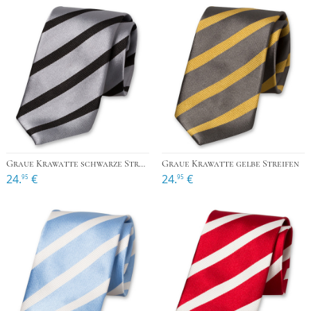
Graue Krawatte schwarze Streifen
Graue Krawatte gelbe Streifen
24.
€
24.
€
95
95