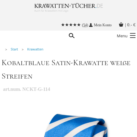
|
0.- €
(54)
Mein Konto
Menu
Start
Krawatten
Krawatten
Kobaltblaue Satin-Krawatte weiße
Alle Accessoires
Streifen
Stoffmasken
Krawatten mit Logo
art.num. NCKT-G-114
Krawatte binden
Anleitungen
Kontakt