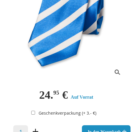
24.
€
95
Auf Vorrat
Geschenkverpackung (+ 3.- €)
–
+
In den Warenkorb