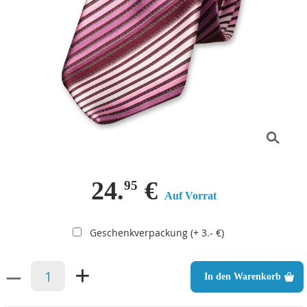
24.
€
95
Auf Vorrat
Geschenkverpackung (+ 3.- €)
–
+
In den Warenkorb