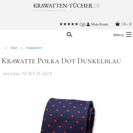
|
0.- €
(54)
Mein Konto
Menu
Start
Krawatten
Krawatten
Krawatte Polka Dot Dunkelblau
Alle Accessoires
Stoffmasken
art.num. NCKT-D-242A
Krawatten mit Logo
Krawatte binden
Anleitungen
Kontakt