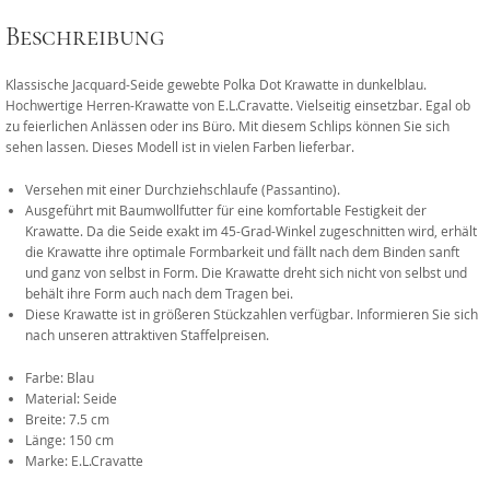
Beschreibung
Klassische Jacquard-Seide gewebte Polka Dot Krawatte in dunkelblau.
Hochwertige Herren-Krawatte von E.L.Cravatte. Vielseitig einsetzbar. Egal ob
zu feierlichen Anlässen oder ins Büro. Mit diesem Schlips können Sie sich
sehen lassen. Dieses Modell ist in vielen Farben lieferbar.
Versehen mit einer Durchziehschlaufe (Passantino).
Ausgeführt mit Baumwollfutter für eine komfortable Festigkeit der
Krawatte. Da die Seide exakt im 45-Grad-Winkel zugeschnitten wird, erhält
die Krawatte ihre optimale Formbarkeit und fällt nach dem Binden sanft
und ganz von selbst in Form. Die Krawatte dreht sich nicht von selbst und
behält ihre Form auch nach dem Tragen bei.
Diese Krawatte ist in größeren Stückzahlen verfügbar. Informieren Sie sich
nach unseren attraktiven Staffelpreisen.
Farbe: Blau
Material: Seide
Breite: 7.5 cm
Länge: 150 cm
Marke: E.L.Cravatte