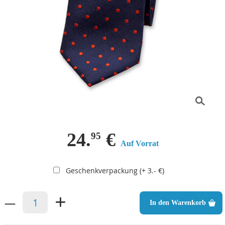
24.
€
95
Auf Vorrat
Geschenkverpackung (+ 3.- €)
–
+
In den Warenkorb