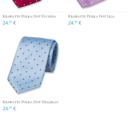
Krawatte Polka Dot Fuchsia
Krawatte Polka Dot Lila
24.
€
24.
€
95
95
Krawatte Polka Dot Hellblau
24.
€
95