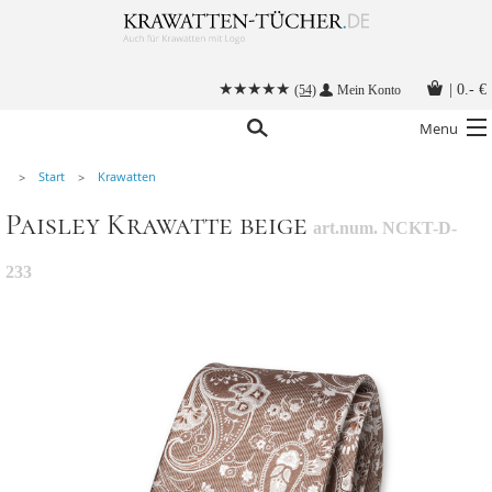
|
0.- €
(54)
Mein Konto
Menu
Start
Krawatten
Krawatten
Paisley Krawatte beige
art.num. NCKT-D-
Alle Accessoires
Stoffmasken
233
Krawatten mit Logo
Krawatte binden
Anleitungen
Kontakt