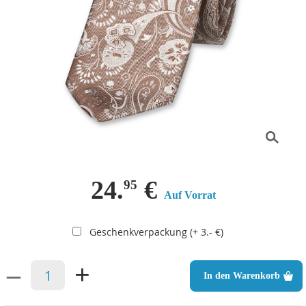
24.
€
95
Auf Vorrat
Geschenkverpackung (+ 3.- €)
–
+
In den Warenkorb