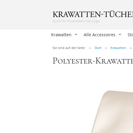
Krawatten
Alle Accessoires
St
Krawatten
Sie sind auf der Seite:
Start
Krawatten
Einstecktücher
Polyester-Krawatt
Herrenfliegen
Damentücher
Damen Fliegen
Manschettenknöpfen
Hosenträger
Krawattennadeln
Herren-Taschentücher
Socken