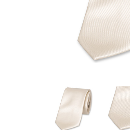
Stoffmasken
Gesichtsmasken Zubehö