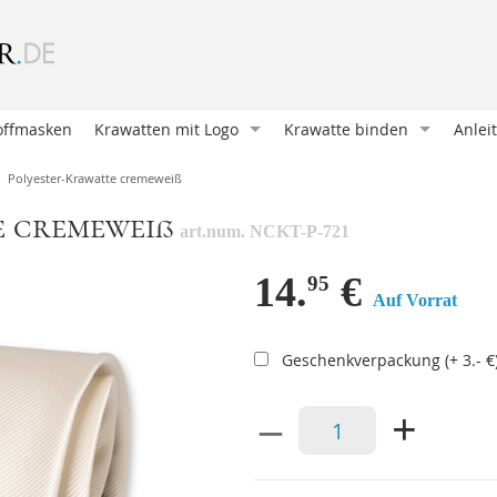
offmasken
Krawatten mit Logo
Krawatte binden
Anlei
Krawatte entwerfen
Oriental Knoten (Klassische
Wie b
Polyester-Krawatte cremeweiß
Krawatte bedrucken
Four in Hand
Mansc
e cremeweiß
art.num. NCKT-P-721
Krawatten und Schals
Pratt Knoten
Eine 
Unsere Kunden
Doppelter Windsor
Ein E
14.
€
95
Auf Vorrat
Geschenkverpackungen
Nicky Knoten
Krawa
Accessoires mit Logo
Einfacher Windsor
Eine 
Geschenkverpackung (+ 3.- €
Victoria Knoten
Hosen
–
+
Sankt Andreas
Mansc
Manhattan Knoten
Hosen
Klassischer Krawattenknote