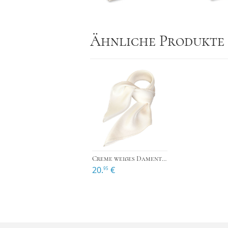
Ähnliche Produkte
›
Creme weißes Damentuch Polyester - Viereckig
20.
€
95