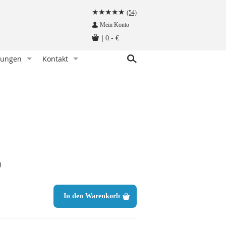
(54)
Mein Konto
|
0.- €
tungen
Kontakt
r Knoten)
indet man eine Fliege
Kundenservice
hettenknöpfe am Hemd befestigen
Angebot anfragen
Fliege tragen - wann und zu welchem Anlass
Herzlich Willkommen auf krawatten-tuecher.de
instecktuch falten
Impressum
tte aufbewahren - so geht‘s richtig
Krawattennadel tragen. Wie trägt man sie richtig?
)
träger befestigt man so!
hettenknöpfe - wie werden sie getragen
In den Warenkorb
träger - wie werden sie getragen
n