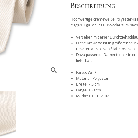
Beschreibung
Das 1x1 der Krawattenknote
Hochwertige cremeweiße Polyester-Krawa
r
tragen. Egal ob ins Büro oder zum nächs
Versehen mit einer Durchziehschlau
Diese Krawatte ist in größeren Stüc
unseren attraktiven Staffelpreisen.
Dazu passende Damentücher in creme
lieferbar.
Farbe: Weiß
Material: Polyester
Breite: 7.5 cm
Länge: 150 cm
Marke: E.L.Cravatte