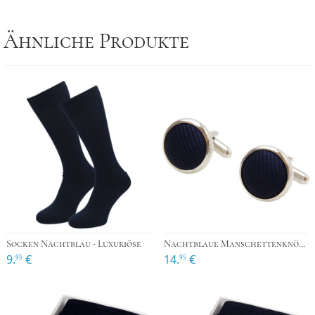
Ähnliche Produkte
Socken Nachtblau - Luxuriöse
Nachtblaue Manschettenknöpfe
9.
€
14.
€
95
95