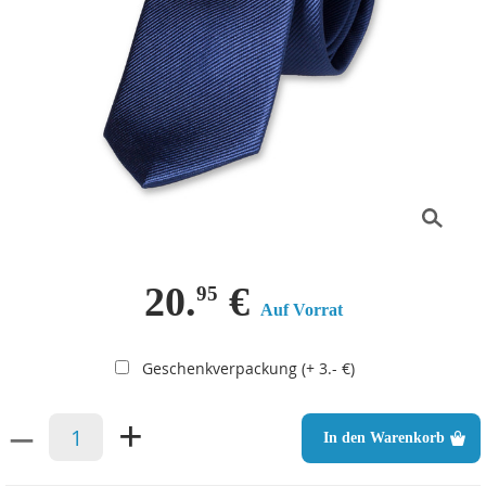
20.
€
95
Auf Vorrat
Geschenkverpackung (+ 3.- €)
–
+
In den Warenkorb