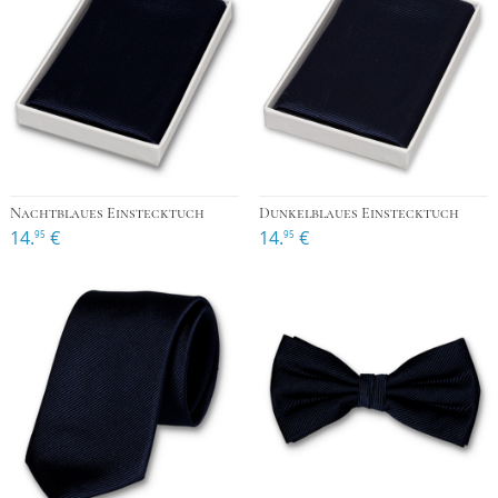
Nachtblaues Einstecktuch
Dunkelblaues Einstecktuch
14.
€
14.
€
95
95