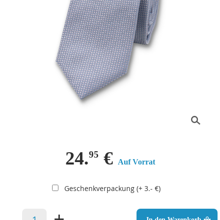
24.
€
95
Auf Vorrat
Geschenkverpackung (+ 3.- €)
–
+
In den Warenkorb