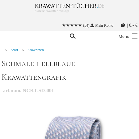
|
0.- €
(54)
Mein Konto
Menu
Start
Krawatten
Krawatten
Schmale hellblaue
Alle Accessoires
Krawattengrafik
Stoffmasken
Krawatten mit Logo
art.num. NCKT-SD-001
Krawatte binden
Anleitungen
Kontakt