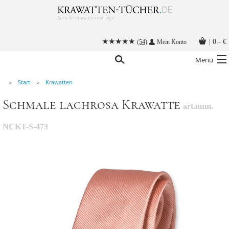
|
0.- €
(54)
Mein Konto
Menu
Start
Krawatten
Krawatten
Schmale lachrosa Krawatte
art.num.
Alle Accessoires
Stoffmasken
NCKT-S-473
Krawatten mit Logo
Krawatte binden
Anleitungen
Kontakt