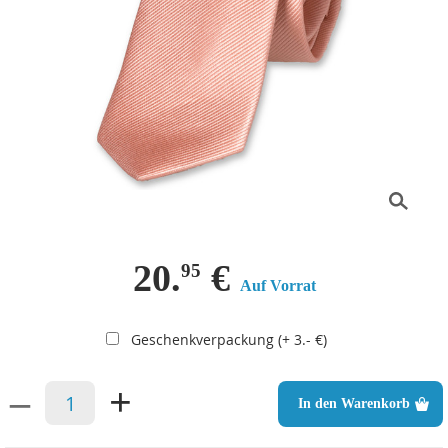
20.
€
95
Auf Vorrat
Geschenkverpackung (+ 3.- €)
–
+
In den Warenkorb