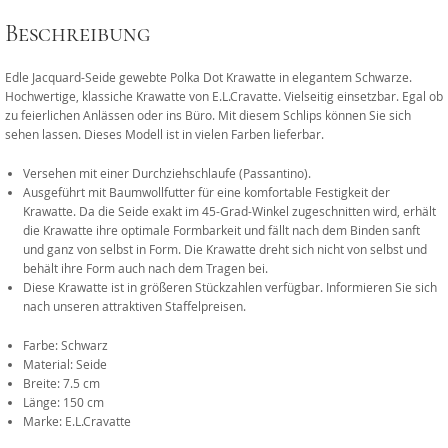
Beschreibung
Edle Jacquard-Seide gewebte Polka Dot Krawatte in elegantem Schwarze.
Hochwertige, klassiche Krawatte von E.L.Cravatte. Vielseitig einsetzbar. Egal ob
zu feierlichen Anlässen oder ins Büro. Mit diesem Schlips können Sie sich
sehen lassen. Dieses Modell ist in vielen Farben lieferbar.
Versehen mit einer Durchziehschlaufe (Passantino).
Ausgeführt mit Baumwollfutter für eine komfortable Festigkeit der
Krawatte. Da die Seide exakt im 45-Grad-Winkel zugeschnitten wird, erhält
die Krawatte ihre optimale Formbarkeit und fällt nach dem Binden sanft
und ganz von selbst in Form. Die Krawatte dreht sich nicht von selbst und
behält ihre Form auch nach dem Tragen bei.
Diese Krawatte ist in größeren Stückzahlen verfügbar. Informieren Sie sich
nach unseren attraktiven Staffelpreisen.
Farbe: Schwarz
Material: Seide
Breite: 7.5 cm
Länge: 150 cm
Marke: E.L.Cravatte