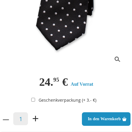
24.
€
95
Auf Vorrat
Geschenkverpackung (+ 3.- €)
–
+
In den Warenkorb