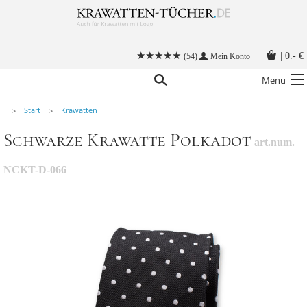
|
0.- €
(54)
Mein Konto
Menu
Start
Krawatten
Krawatten
Schwarze Krawatte Polkadot
art.num.
Alle Accessoires
Stoffmasken
NCKT-D-066
Krawatten mit Logo
Krawatte binden
Anleitungen
Kontakt