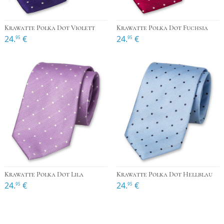
Krawatte Polka Dot Violett
Krawatte Polka Dot Fuchsia
24.
€
24.
€
95
95
Krawatte Polka Dot Lila
Krawatte Polka Dot Hellblau
24.
€
24.
€
95
95