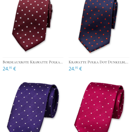
Bordeauxrote Krawatte Polkadot
Krawatte Polka Dot Dunkelblau
24.
€
24.
€
95
95