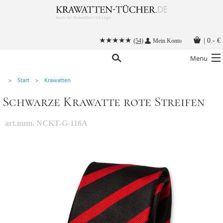
|
0.- €
(54)
Mein Konto
Menu
Start
Krawatten
Krawatten
Schwarze Krawatte rote Streifen
Alle Accessoires
Stoffmasken
art.num. NCKT-G-116A
Krawatten mit Logo
Krawatte binden
Anleitungen
Kontakt