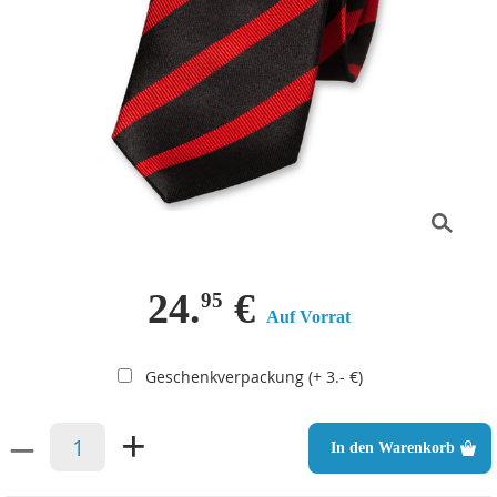
24.
€
95
Auf Vorrat
Geschenkverpackung (+ 3.- €)
–
+
In den Warenkorb