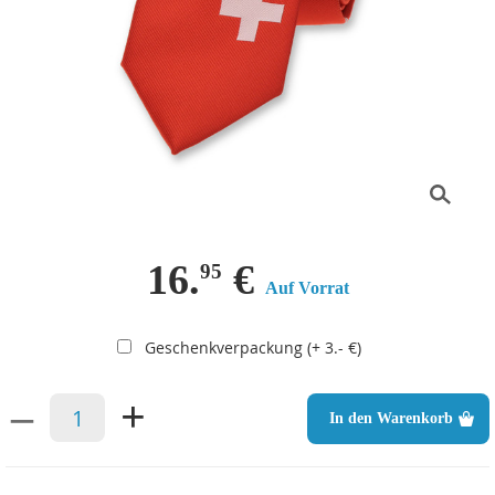
16.
€
95
Auf Vorrat
Geschenkverpackung (+ 3.- €)
–
+
In den Warenkorb